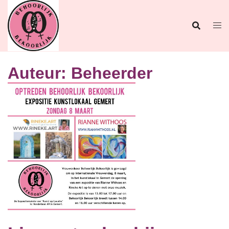
Ga
naar
de
inhoud
Auteur:
Beheerder