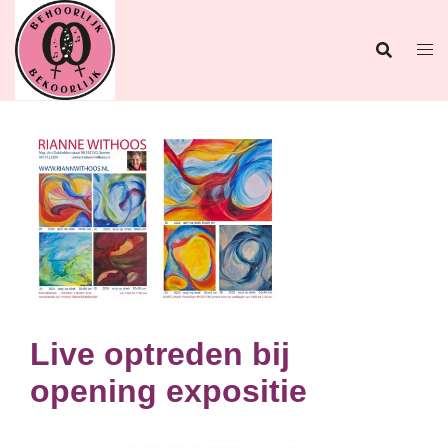
Ga
naar
de
inhoud
Live optreden bij
opening expositie